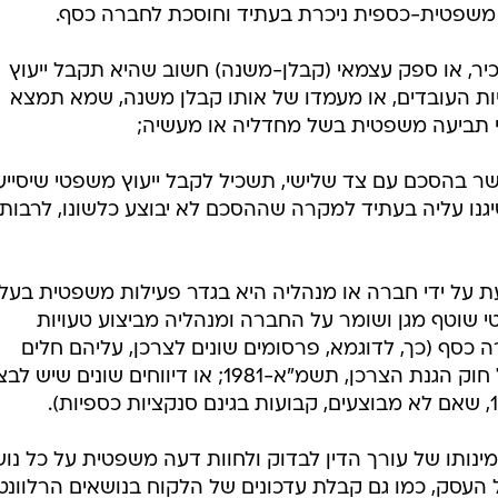
 משפטית-כספית ניכרת בעתיד וחוסכת לחברה כסף.
יר, או ספק עצמאי (קבלן-משנה) חשוב שהיא תקבל ייעוץ
יות העובדים, או מעמדו של אותו קבלן משנה, שמא תמצא
 תביעה משפטית בשל מחדליה או מעשיה;
 בהסכם עם צד שלישי, תשכיל לקבל ייעוץ משפטי שיסייע
שיגנו עליה בעתיד למקרה שההסכם לא יבוצע כלשונו, לרבות
ת על ידי חברה או מנהליה היא בגדר פעילות משפטית בעל
י שוטף מגן ושומר על החברה ומנהליה מביצוע טעויות
כסף (כך, לדוגמא, פרסומים שונים לצרכן, עליהם חלים
הוראות חוקיות שונות, בין השאר, של חוק הגנת הצרכן, תשמ"א-1981; או דיווחים שונים שי
זמינותו של עורך הדין לבדוק ולחוות דעה משפטית על כל נו
סק, כמו גם קבלת עדכונים של הלקוח בנושאים הרלוונטי