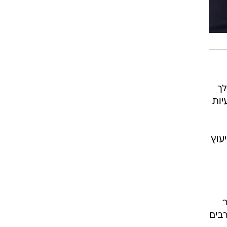
לך
יות
עוץ
ר
רבים