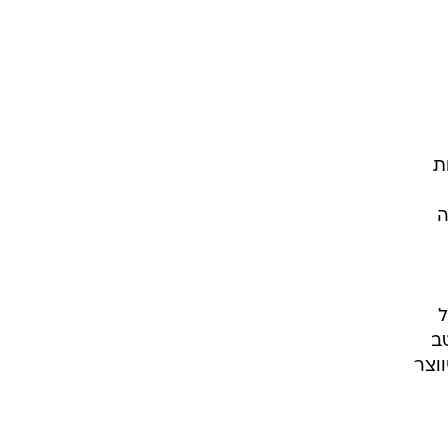
ת
ה
ל
ב
ווצר