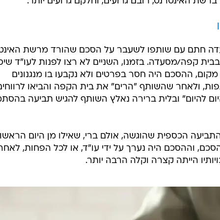
שת האינטרנט, רובם גרועים, וחלקם גרועים יותר.
דה חתם עם שותפו לשעבר על הסכם שהורד מרשת האינטר
בית קפה/מסעדה. בזמנו, השניים לא רצו לפנות לעו"ד שיס
קום, ההסכם היה חסר בפרטים ולא נקבעו בו מנגנונים
ות, ולאחר שהשותף "הרים" את בית הקפה והביאו לרווחים
ום להיום" ובלית ברירה נאלץ השותף להגיש תביעה בהסת
תביעה הכספית שהוגשה, אולם ברי, שאילו מן היום הראשון
בהסכם, וההסכם היה נערך על ידי עו"ד, או לכל הפחות, לאחר
ותיו הייתה קצרה וקלה הרבה יותר.