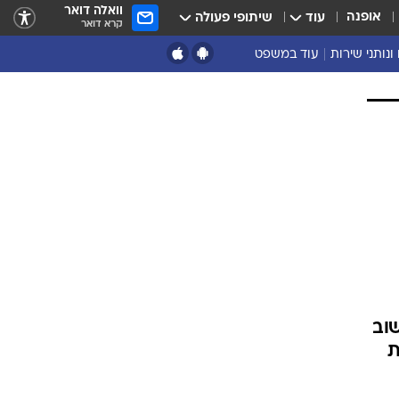
וואלה דואר
אופנה
עוד
שיתופי פעולה
קרא דואר
ונותני שירות
עוד במשפט
נושאים נוספים
ארכיון
נזיקין ורשלנות
הוצאה לפועל
מסחרי ועסקים
מקרקעין
פלילים
דיני משפחה
תעבורה
משפט מדיני
שוב
ת