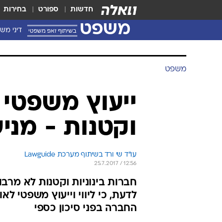
חדשות
ספורט
בחירות
משפט
בשיתוף זאפ משפטי
דיני מש
משפט
ייעוץ משפטי ל
וקטנות - מני
עו"ד שי ורד בשיתוף מערכת Lawguide
25.7.2017 / 12:56
חברות בינוניות וקטנות לא מרבו
לדעת, כי ליווי וייעוץ משפטי ל
החברה בפני סיכון כספי