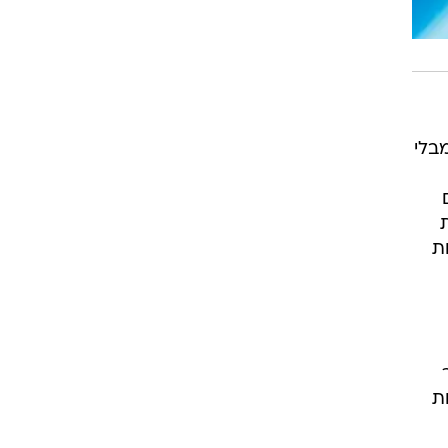
בלי
ת
ה-ADL, אשר
ת היומיום ל- 6 פעולות