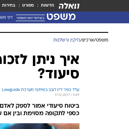
חדשות
ספורט
בחירות
משפט
בשיתוף זאפ משפטי
דיני מש
משפט
/
ארכיון
/
נזיקין ורשלנות
איך ניתן לזכ
סיעוד?
עו"ד כפיר דיין דובב בשיתוף מערכת Lawguide
17.12.2017 / 9:49
ביטוח סיעודי אמור לספק לאדם ה
כספי לתקופה מסוימת ובין אם ע