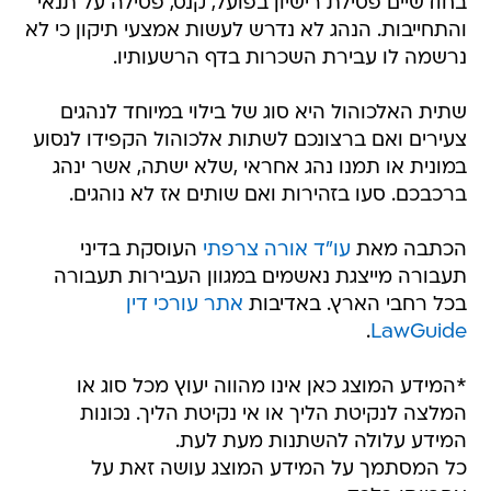
בחודשיים פסילת רישיון בפועל, קנס, פסילה על תנאי
והתחייבות. הנהג לא נדרש לעשות אמצעי תיקון כי לא
נרשמה לו עבירת השכרות בדף הרשעותיו.
שתית האלכוהול היא סוג של בילוי במיוחד לנהגים
צעירים ואם ברצונכם לשתות אלכוהול הקפידו לנסוע
במונית או תמנו נהג אחראי ,שלא ישתה, אשר ינהג
ברכבכם. סעו בזהירות ואם שותים אז לא נוהגים.
הכתבה מאת
עו"ד אורה צרפתי
העוסקת בדיני
תעבורה מייצגת נאשמים במגוון העבירות תעבורה
בכל רחבי הארץ. באדיבות
אתר עורכי דין
.
LawGuide
*המידע המוצג כאן אינו מהווה יעוץ מכל סוג או
המלצה לנקיטת הליך או אי נקיטת הליך. נכונות
המידע עלולה להשתנות מעת לעת.
כל המסתמך על המידע המוצג עושה זאת על