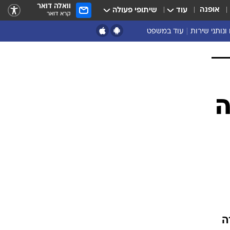
וואלה דואר
אופנה
עוד
שיתופי פעולה
קרא דואר
ונותני שירות
עוד במשפט
נושאים נוספים
ארכיון
נזיקין ורשלנות
הוצאה לפועל
מסחרי ועסקים
ה
מקרקעין
פלילים
דיני משפחה
תעבורה
משפט מדיני
ה