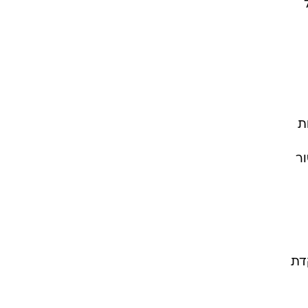
ת
ור
דת