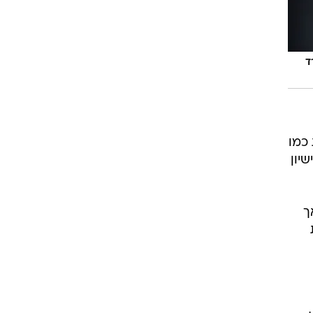
ד
 כמו
יון
ך