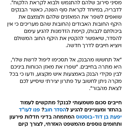
מסיני סירוב שלהם להתגמש ולבוא לקראת הלקוח".
לדבריה, במיוחד לקראת סוף השנה, כאשר הבנקים
שואפים לשפר את המאזנים שלהם ולצמצם את
היקף החובות האבודים (החובות שהם מעריכים כי אין
ביכולתם לגבות), קיימת הזדמנות להגיע עימם
להסדר, שיאפשר להקטין את היקף החוב המשולם
ויוציא חייבים לדרך חדשה.
"אל תחששו מהבנק, אל תסכימו ליפול לרשת שלו",
היא מתרה בחייבים. "שפרו את מאזן הכוחות ביניכם
לבין פקידי הבנק באמצעות איש מקצוע, ודעו כי בכל
מקרה ניתן לחשוב על פתרון יצירתי שיסייע לכם
לצאת מהבור".
חייבים סכום משמעותי לבנק? מתקשים לעמוד
בהחזר ומעוניינים להגיע ל
הסדר חוב
?
פנו לעו"ד
יפעת בן דוד-בוסטוס
המתמחה בדיני חדלות פירעון
ותחומים נוספים מהמשפט האזרחי, לצורך קיום