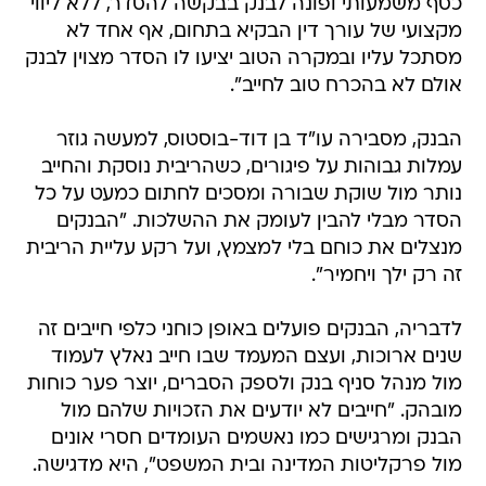
כסף משמעותי ופונה לבנק בבקשה להסדר, ללא ליווי
מקצועי של עורך דין הבקיא בתחום, אף אחד לא
מסתכל עליו ובמקרה הטוב יציעו לו הסדר מצוין לבנק
אולם לא בהכרח טוב לחייב".
הבנק, מסבירה עו"ד בן דוד-בוסטוס, למעשה גוזר
עמלות גבוהות על פיגורים, כשהריבית נוסקת והחייב
נותר מול שוקת שבורה ומסכים לחתום כמעט על כל
הסדר מבלי להבין לעומק את ההשלכות. "הבנקים
מנצלים את כוחם בלי למצמץ, ועל רקע עליית הריבית
זה רק ילך ויחמיר".
לדבריה, הבנקים פועלים באופן כוחני כלפי חייבים זה
שנים ארוכות, ועצם המעמד שבו חייב נאלץ לעמוד
מול מנהל סניף בנק ולספק הסברים, יוצר פער כוחות
מובהק. "חייבים לא יודעים את הזכויות שלהם מול
הבנק ומרגישים כמו נאשמים העומדים חסרי אונים
מול פרקליטות המדינה ובית המשפט", היא מדגישה.