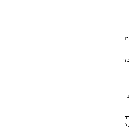
ם
די
ד
ל