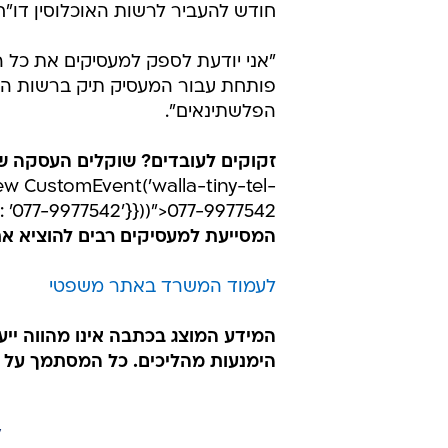
חודש להעביר לרשות האוכלוסין דו"
"אני יודעת לספק למעסיקים את כל ה
פותחת עבור המעסיק תיק ברשות האו
הפלשתינאים".
זקוקים לעובדים? שוקלים העסקה ש
w CustomEvent('walla-tiny-tel-
tel: '077-9977542'}}))">077-9977542
המסייעת למעסיקים רבים להוציא את
לעמוד המשרד באתר משפטי
המידע המוצג בכתבה אינו מהווה ייע
הימנעות מהליכים. כל המסתמך על 