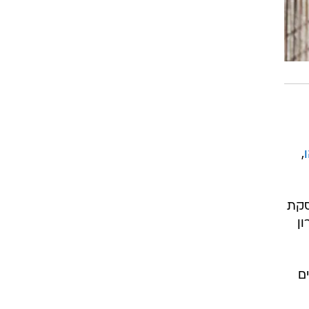
,
סקת
ן
ם