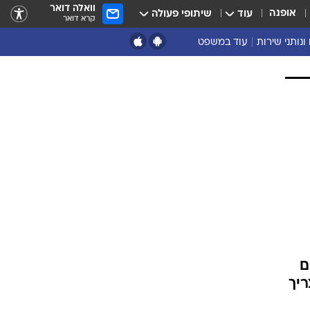
וואלה דואר
אופנה
עוד
שיתופי פעולה
קרא דואר
ונותני שירות
עוד במשפט
נושאים נוספים
ארכיון
נזיקין ורשלנות
הוצאה לפועל
מסחרי ועסקים
מקרקעין
פלילים
דיני משפחה
תעבורה
משפט מדיני
ם
ריך