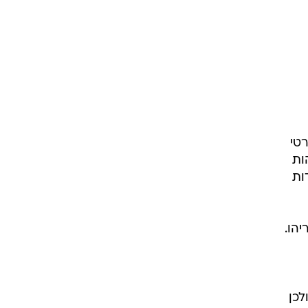
טי
ות
ות
הו.
לכן