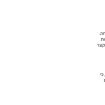
ה.
ות
 קצר
כי