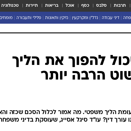
תרבות
סלבס
כסף
אוכל
בריאות
תיירות
טכנולוגיה
פחה
דיני עבודה
נדל"ן ומקרקעין
נזיקין ותאונות
פלילי ותעבורה
מומחים 
ול להפוך את הליך
וט הרבה יותר
עומת הליך משפטי. מה אמור לכלול הסכם שכזה והא
תו עורך דין? עו"ד סיגל אסייג, שעוסקת בדיני משפחה