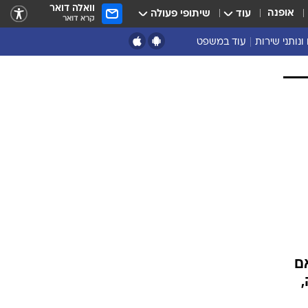
וואלה דואר
אופנה
עוד
שיתופי פעולה
קרא דואר
ונותני שירות
עוד במשפט
נושאים נוספים
ארכיון
נזיקין ורשלנות
הוצאה לפועל
מסחרי ועסקים
מקרקעין
פלילים
דיני משפחה
תעבורה
משפט מדיני
ם
,