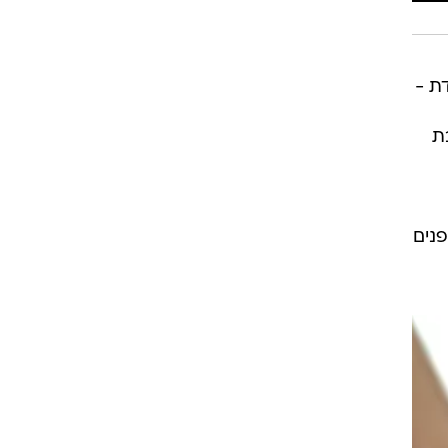
ת -
ת
פנים