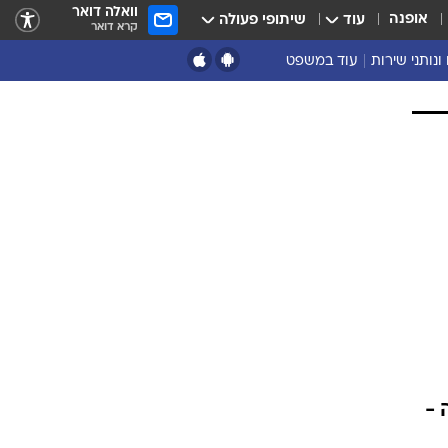
וואלה דואר
אופנה
עוד
שיתופי פעולה
קרא דואר
ונותני שירות
עוד במשפט
נושאים נוספים
ארכיון
נזיקין ורשלנות
הוצאה לפועל
מסחרי ועסקים
מקרקעין
פלילים
דיני משפחה
תעבורה
משפט מדיני
 -