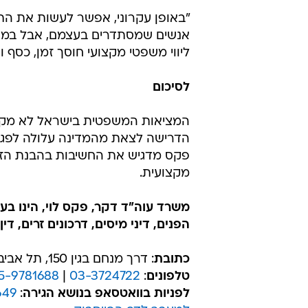
"באופן עקרוני, אפשר לעשות את התה
אנשים שמסתדרים בעצמם, אבל במקרי
ליווי משפטי מקצועי חוסך זמן, כסף 
לסיכום
המציאות המשפטית בישראל לא מקלה
הדרישה לצאת מהמדינה עלולה לפגו
פקס מדגיש את החשיבות בהבנת הזכו
מקצועית.
הפנים, דיני מיסים, דרכונים זרים, 
כתובת
: דרך מנחם בגין 150, תל אביב | יד חרוצים 10, ירושלים.
טלפונים
:
03-3724722
|
5-9781688
לפניות בוואטסאפ בנושא הגירה
:
649