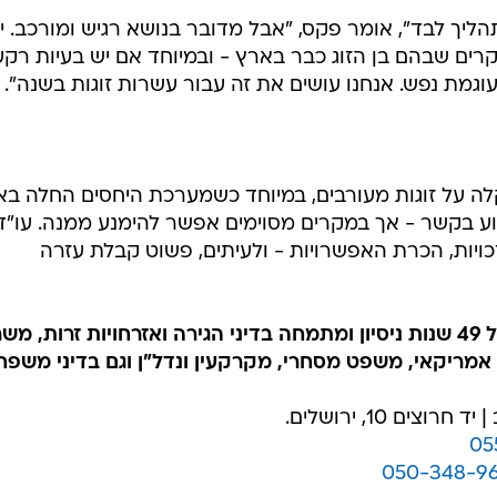
ליך לבד", אומר פקס, "אבל מדובר בנושא רגיש ומורכב. י
ם שבהם בן הזוג כבר בארץ - ובמיוחד אם יש בעיות רקע
ועוגמת נפש. אנחנו עושים את זה עבור עשרות זוגות בשנה".
 על זוגות מעורבים, במיוחד כשמערכת היחסים החלה בא
ע בקשר - אך במקרים מסוימים אפשר להימנע ממנה. עו"ד
יות, הכרת האפשרויות - ולעיתים, פשוט קבלת עזרה
משרד עוה"ד דקר, פקס לוי, הינו בעל 49 שנות ניסיון ומתמחה בדיני הגירה ואזרחויות זרות, מ
דין אמריקאי, משפט מסחרי, מקרקעין ונדל"ן וגם בדיני משפח
05
050-348-9