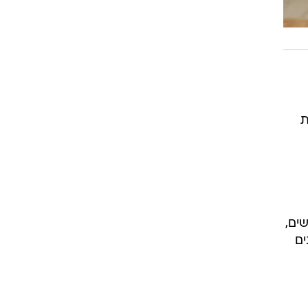
ת
ים,
ים