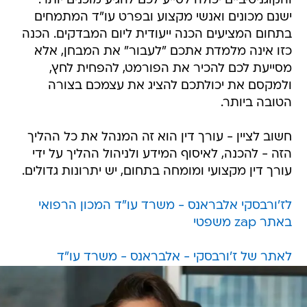
והקוגניטיביים יכולה לסייע לכם להגיע מוכנים יותר.
ישנם מכונים ואנשי מקצוע ובפרט עו"ד המתמחים
בתחום המציעים הכנה ייעודית ליום המבדקים. הכנה
כזו אינה מלמדת אתכם "לעבור" את המבחן, אלא
מסייעת לכם להכיר את הפורמט, להפחית לחץ,
ולמקסם את יכולתכם להציג את עצמכם בצורה
הטובה ביותר.
חשוב לציין - עורך דין הוא זה המנהל את כל ההליך
הזה - להכנה, לאיסוף המידע ולניהול ההליך על ידי
עורך דין מקצועי ומומחה בתחום, יש יתרונות גדולים.
לז'ורבסקי אלבראנס - משרד עו"ד המכון הרפואי
באתר zap משפטי
לאתר של ז'ורבסקי - אלבראנס - משרד עו"ד