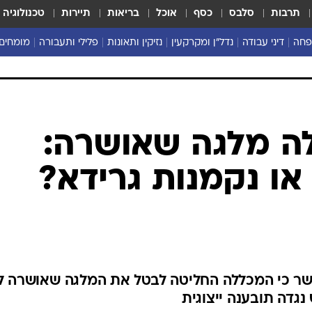
תרבות
סלבס
כסף
אוכל
בריאות
תיירות
טכנולוגיה
פחה
דיני עבודה
נדל"ן ומקרקעין
נזיקין ותאונות
פלילי ותעבורה
מומחים 
ה מלגה שאושרה:
או נקמנות גרידא?
ר כי המכללה החליטה לבטל את המלגה שאושרה לו
גדה תובענה ייצוגית