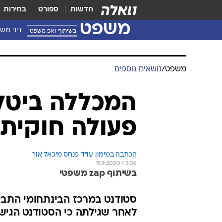
חדשות
ספורט
בחירות
משפט
בשיתוף זאפ משפטי
דיני מש
משפט
/
נושאים נוספים
המכללה ביטל
פעולה חוקית 
הכתבה במימון עו"ד פנחס מיכאל אור
15.9.2020 / 5:06
בשיתוף zap משפטי
סטודנט במרכז הבינתחומי התבש
לאחר שגילתה כי הסטודנט הגיש נ