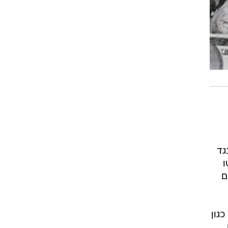
 כנגד
ו
ם
גון