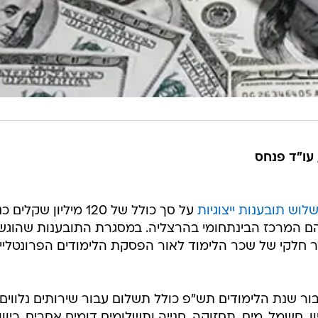
 עו"ד פנחס
לוש תובענות ייצוגיות
על סך כולל של 120 מיליון שקלים
ם המרכז הבינתחומי בהרצליה. במסגרת התובענות שהוגש
 חלקי של שכר הלימוד לאור הפסקת הלימודים הפרונטליי
ר שנת הלימודים תש"פ כולל תשלום עבור שירותים נלווים כ
ן, חשמל, מים, תחזוקה, חנייה ותשלומים דומים אחרים. כיוון