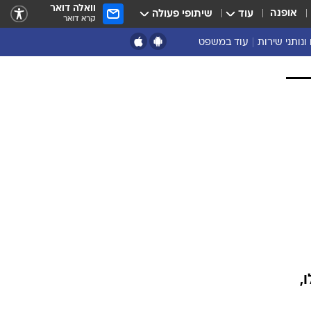
וואלה דואר
אופנה
עוד
שיתופי פעולה
קרא דואר
ונותני שירות
עוד במשפט
נושאים נוספים
ארכיון
נזיקין ורשלנות
הוצאה לפועל
מסחרי ועסקים
מקרקעין
פלילים
דיני משפחה
תעבורה
משפט מדיני
,