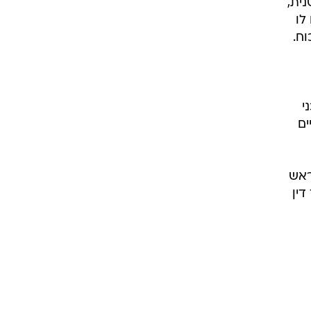
ית,
לו
וח.
י
ים
ראש
דין