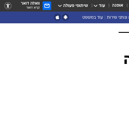
וואלה דואר
אופנה
עוד
שיתופי פעולה
קרא דואר
ונותני שירות
עוד במשפט
נושאים נוספים
ארכיון
נזיקין ורשלנות
הוצאה לפועל
מסחרי ועסקים
מקרקעין
פלילים
דיני משפחה
תעבורה
משפט מדיני