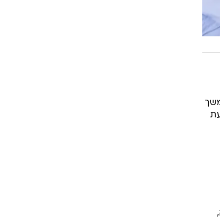
משך
עת