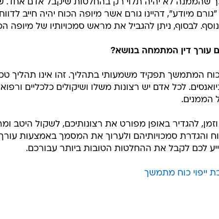
כך שהממנה לא יהיה תלוי רק בהחלטות שיקבל אדם אחד. שנ
ורם מיודע", דהיינו גורם אשר מיופה הכוח יהיה חייב לדווח 
 נוסף. לבסוף, ניתן להגביל את מראש סמכויותיו של מיופה הכ
ם עורך דין המתמחה בנושא?
הכוח המתמשך תפקיד משמעותי בתהליך. זהו אינו תהליך טכנ
יואנסים. לכל אדם יש רצונות משלו ושיקולים כלכליים ורפואי
 הממנים.
מן, להגדיר באופן מפורט את רצונותיכם, לשקול היטב ומ
כוח והגדרת סמכויותיהם ולערוך את המסמך באמצעות עורך 
ייע לכם לקבל את ההחלטות הטובות ביותר עבורכם.
ת ייפוי כוח מתמשך