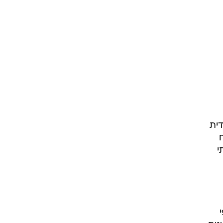
דית
י