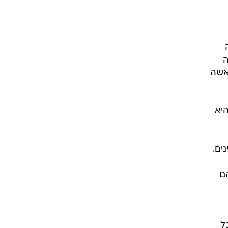
ה
אשה
יא
ים.
ם
ל