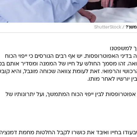
/
תמשך?
ShutterStock
שך למשפטנו
ממהפכה בדיני האפוטרופסות. יש אף רבים הגורסים כי ייפוי הכוח
אה. זהו מסמך החולש על חייו של הממנה ומסדיר אותם ב
רכושי והרפואי. זאת לעומת צוואה שכוחה מוגבל, והיא קוב
ן יורשיו לאחר מותו.
וטרופסות לבין ייפוי הכוח המתמשך, ועל יתרונותיו של
בעודו בחייו ואיבד את כושרו לקבל החלטות מחמת דמנציה,