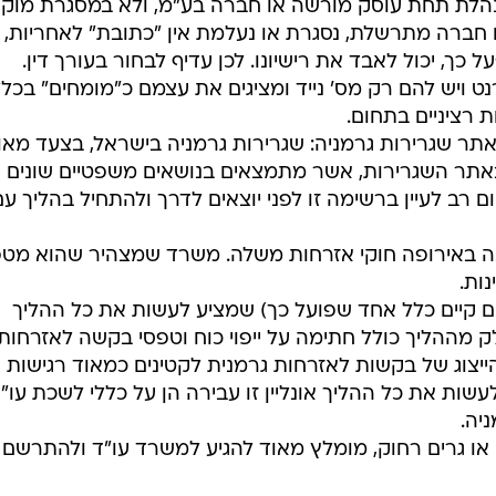
תנהלת תחת עוסק מורשה או חברה בע"מ, ולא במסגרת מוק
ם חברה מתרשלת, נסגרת או נעלמת אין "כתובת" לאחריות,
 כך, יכול לאבד את רישיונו. לכן עדיף לבחור בעורך דין.
 ויש להם רק מס' נייד ומציגים את עצמם כ"מומחים" בכל
 רציניים בתחום.
באתר שגרירות גרמניה: שגרירות גרמניה בישראל, בצעד מאו
באתר השגרירות, אשר מתמצאים בנושאים משפטיים שונים
רב לעיין ברשימה זו לפני יוצאים לדרך ולהתחיל בהליך עם
נה באירופה חוקי אזרחות משלה. משרד שמצהיר שהוא מט
ות.
(אם קיים כלל אחד שפועל כך) שמציע לעשות את כל ההליך
לק מההליך כולל חתימה על ייפוי כוח וטפסי בקשה לאזרחות,
יצוג של בקשות לאזרחות גרמנית לקטינים כמאוד רגישות
שות את כל ההליך אונליין זו עבירה הן על כללי לשכת עו"
יה.
 או גרים רחוק, מומלץ מאוד להגיע למשרד עו"ד ולהתרשם