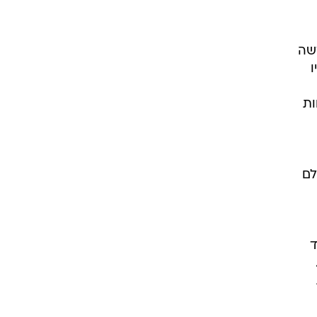
שה
ו
ות
לם
ד