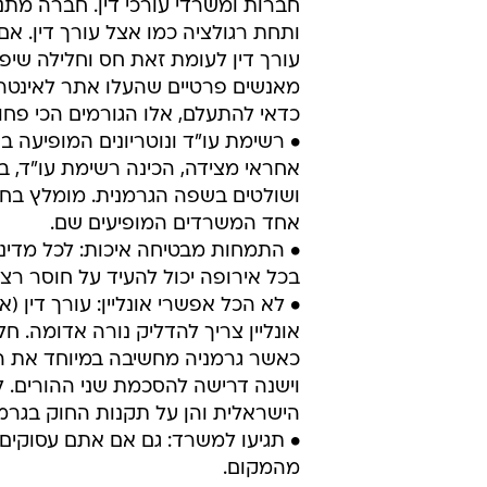
חברות ומשרדי עורכי דין. חברה מ
ותחת רגולציה כמו אצל עורך דין. א
עורך דין לעומת זאת חס וחלילה שיפעל
מאנשים פרטיים שהעלו אתר לאינטרנט
כדאי להתעלם, אלו הגורמים הכי פחות
• רשימת עו"ד ונוטריונים המופיעה 
אחראי מצידה, הכינה רשימת עו"ד, 
ושולטים בשפה הגרמנית. מומלץ בחום 
אחד המשרדים המופיעים שם.
• התמחות מבטיחה איכות: לכל מדי
בכל אירופה יכול להעיד על חוסר רצינ
• לא הכל אפשרי אונליין: עורך דין 
אונליין צריך להדליק נורה אדומה. ח
כאשר גרמניה מחשיבה במיוחד את הי
וישנה דרישה להסכמת שני ההורים. לע
הישראלית והן על תקנות החוק בגרמנ
• תגיעו למשרד: גם אם אתם עסוקים
מהמקום.