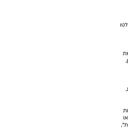
לטו
ת
,
ת
ו
",