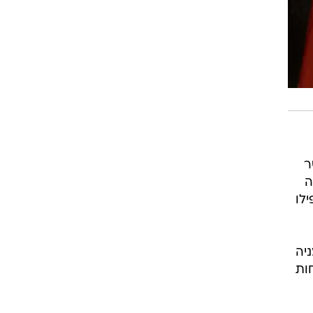
ר
 לנקר, שעוסק יותר מ-15 שנה
לו
יה
ות