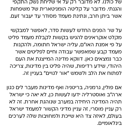
של כולנו. לא מדובר רק על אי שליחת נשק התקפי
והגנתי. מדובר על קליטה הומניטארית של משפחות
אשר ביתן חרב, ונתינת מעמד מסודר עד יעבור זעם.
על שר הפנים החדש לעשות סדר, לאפשר למבקשי
מקלט אוקראינים להגיש בקשות לקבלת מעמד פליט
על פי אמנת האו"ם, עליה ישראל חתומה, ולהקנות
מעמד קבע שמאפשר עבודה וחיים לפליטים אשר
כבר נמצאים כאן. דווקא מדינה המייצגת את העם
היהודי, שידע רדיפות, שהיה פליט בין מדינות, צריכה
לפתוח את הלב ולשמש "אור לגויים" בעניין זה.
אם פולין, גרמניה, בריטניה ואף מדינות מעבר לים כגון
ארה"ב ואוסטרליה ידעו לעשות כן, לא יאה כי ישראל
תהיה המדינה היחידה במערב שנוהגת אחרת. זה לא
רק עניין מוסרי, זה עניין מדיני הקשור למעמד ישראל
בעולם, לאיזה צד היא שייכת ולמחויבות שלה לערכים
בינלאומיים.